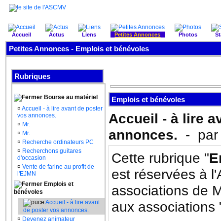
Accueil
Actus
Liens
Petites Annonces
Photos
St
Petites Annonces - Emplois et bénévoles
Rubriques
Bourse au matériel
Emplois et bénévoles
¤
Accueil - à lire avant de poster
Accueil - à lire 
vos annonces.
¤
Mr.
annonces.
- pa
¤
Mr.
¤
Recherche ordinateurs PC
¤
Recherchons guitares
Cette rubrique "
E
d'occasion
¤
Vente de farine au profit de
est réservées à l
l'EJMN
Emplois et
associations de 
bénévoles
Accueil - à lire avant
aux associations 
de poster vos annonces.
¤
Devenez animateur