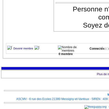
Personne n'
com
Soyez do
Devenir membre
Connectés :
: 
0 membre
Plus de 
M
ASCMV - 6 rue des Ecoles 21380 Messigny-et-Vantoux - SIREN : 409 3