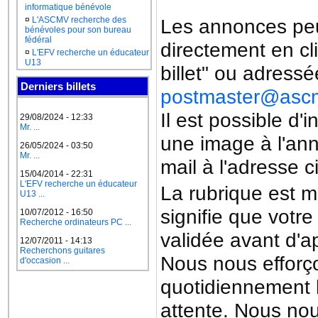
informatique bénévole
¤
L'ASCMV recherche des
Les annonces peu
bénévoles pour son bureau
fédéral
directement en cl
¤
L'EFV recherche un éducateur
U13
billet" ou adressé
Derniers billets
postmaster@ascm
Il est possible d'
29/08/2024 - 12:33
Mr. ...
une image à l'an
26/05/2024 - 03:50
Mr. ...
mail à l'adresse c
15/04/2014 - 22:31
L'EFV recherche un éducateur
La rubrique est m
U13 ...
signifie que votre
10/07/2012 - 16:50
Recherche ordinateurs PC ...
validée avant d'ap
12/07/2011 - 14:13
Recherchons guitares
Nous nous efforço
d'occasion ...
quotidiennement 
attente. Nous nou