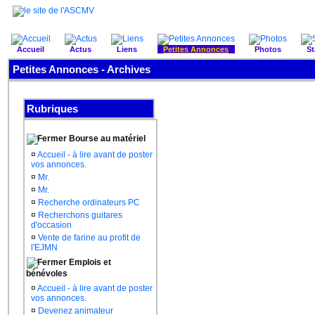
Accueil
Actus
Liens
Petites Annonces
Photos
St
Petites Annonces - Archives
Rubriques
Bourse au matériel
¤
Accueil - à lire avant de poster
vos annonces.
¤
Mr.
¤
Mr.
¤
Recherche ordinateurs PC
¤
Recherchons guitares
d'occasion
¤
Vente de farine au profit de
l'EJMN
Emplois et
bénévoles
¤
Accueil - à lire avant de poster
vos annonces.
¤
Devenez animateur