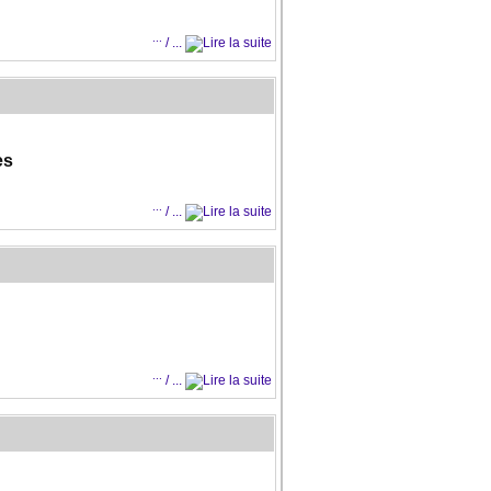
...
/ ...
es
...
/ ...
...
/ ...