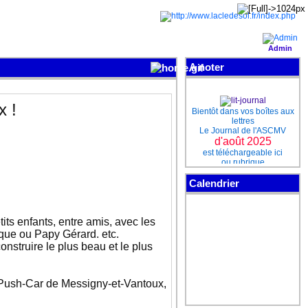
Admin
A noter
Bientôt dans vos boîtes aux
x !
lettres
Le Journal de l'ASCMV
d'août 2025
est téléchargeable ici
ou rubrique
Téléchargements
Calendrier
Pour ne pas perdre le
contact
ts enfants, entre amis, avec les
que ou Papy Gérard. etc.
Rejoignez-nous sur notre
page Facebook
onstruire le plus beau et le plus
cliquez sur "J'aime"
e Push-Car de Messigny-et-Vantoux,