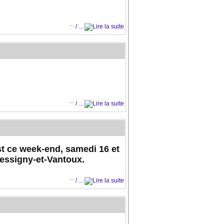
...
/ ...
...
/ ...
éalable est nécessaire pour une
 : trop peu nombreux, vous vous
st ce week-end, samedi 16 et
essigny-et-Vantoux.
um un adulte par équipe !
...
/ ...