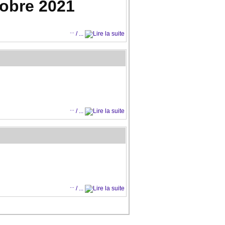
tobre 2021
...
/ ...
0 35 49 57
...
/ ...
u moment de gourmandise et de convivialité.
...
/ ...