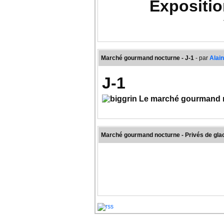
Expositio
Mme Lenco
Marché gourmand nocturne - J-1
- par
Alai
J-1
Le marché gourmand n
Depuis le temps qu'on vous en parle !
Nous vous attendons demain, samedi 12 juin,
Marché gourmand nocturne - Privés de glac
15 exposants + le stand de l'ASCMV
des petits producteurs ou des commer
des produits artisanaux, de qualité
des tables abritées ou en extérieur po
une ambiance musicale assurée par Ch
une belle équipe de bénévoles impatien
Nous vous attendons nombreux et dans le resp
port du masque obligatoire dans l'enc
respect de la distanciation physique et
dégustations uniquement assis à tabl
utilisation régulière du gel hydroalcoo