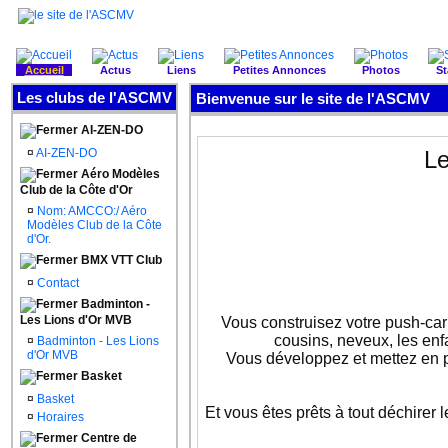
Accueil
Actus
Liens
Petites Annonces
Photos
St
Les clubs de l'ASCMV
Bienvenue sur le site de l'ASCMV
AI-ZEN-DO
¤
AI-ZEN-DO
Le
Aéro Modèles
Club de la Côte d'Or
¤
Nom: AMCCO:/ Aéro
Modèles Club de la Côte
d'Or.
BMX VTT Club
¤
Contact
Badminton -
Les Lions d'Or MVB
Vous construisez votre push-car
cousins, neveux, les enf
¤
Badminton - Les Lions
d'Or MVB
Vous développez et mettez en pra
Basket
¤
Basket
Et vous êtes prêts à tout déchire
¤
Horaires
Centre de