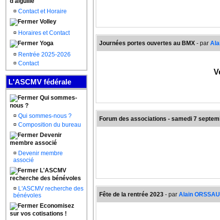
d'aiguille
¤
Contact et Horaire
Volley
¤
Horaires et Contact
Yoga
Journées portes ouvertes au BMX
- par
Al
¤
Rentrée 2025-2026
¤
Contact
V
L'ASCMV fédérale
Qui sommes-
nous ?
¤
Qui sommes-nous ?
Forum des associations - samedi 7 septe
¤
Composition du bureau
Devenir
membre associé
¤
Devenir membre
associé
L'ASCMV
recherche des bénévoles
¤
L'ASCMV recherche des
Fête de la rentrée 2023
- par
Alain ORSSA
bénévoles
Economisez
sur vos cotisations !