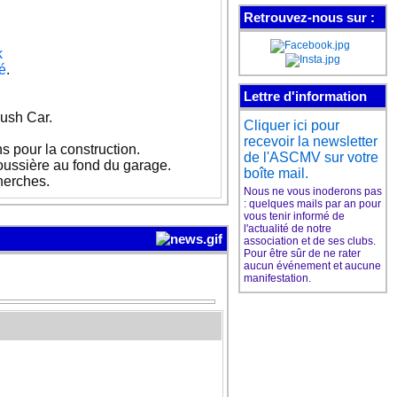
Retrouvez-nous sur :
Les cours de guitare de
k
l'ASCMV
é
.
ont leur page Facebook
Lettre d'information
ush Car.
Cliquer ici pour
Aimez pour suivre
l'actu de nos cours
recevoir la newsletter
s pour la construction.
et plein d'infos sur la
de l'ASCMV sur votre
guitare
oussière au fond du garage.
boîte mail.
herches.
Nous ne vous inoderons pas
: quelques mails par an pour
vous tenir informé de
l'actualité de notre
association et de ses clubs.
Le club de danse de
Pour être sûr de ne rater
l'ASCMV
aucun événement et aucune
a sa page Facebook
manifestation.
Aimez pour suivre
l'actu du club
et plein d'infos sur la danse