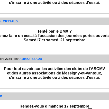
s'inscrire à une activité ou à des séances d'essai.
Organisé par l'ASCMV,
le Forum des Associations de Messigny-et-Vantoux se tiendra
Samedi 7 septembre
ain ORSSAUD
de 14 à 17 heures,
Complexe Roche-Suzon
Tenté par le BMX ?
enez faire un essai à l'occasion des journées portes ouvert
Samedi 7 et samedi 21 septembre
mbre 2024
- par
Alain ORSSAUD
Pour tout savoir sur les activités des clubs de l'ASCMV
et des autres associations de Messigny-et-Vantoux,
s'inscrire à une activité ou à des séances d'essai.
Organisé par l'ASCMV,
le Forum des Associations de Messigny-et-Vantoux se tiendra
Samedi 7 septembre
UD
de 14 à 17 heures,
Complexe Roche-Suzon
Rendez-vous dimanche 17 septembre