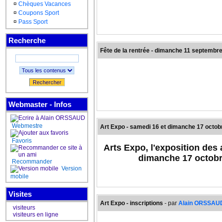
¤
Chèques Vacances
¤
Coupons Sport
¤
Pass Sport
Recherche
Fête de la rentrée - dimanche 11 septembr
Rechercher
Webmaster - Infos
Le jeu de piste du matin se dér
Webmestre
Art Expo - samedi 16 et dimanche 17 octob
Favoris
Les équipes sont mixtes, adult
Arts Expo, l'exposition des
dimanche 17 octobr
Les enfants participent 
Recommander
Version
mobile
Visites
Art Expo - inscriptions
- par
Alain ORSSAU
visiteurs
visiteurs en ligne