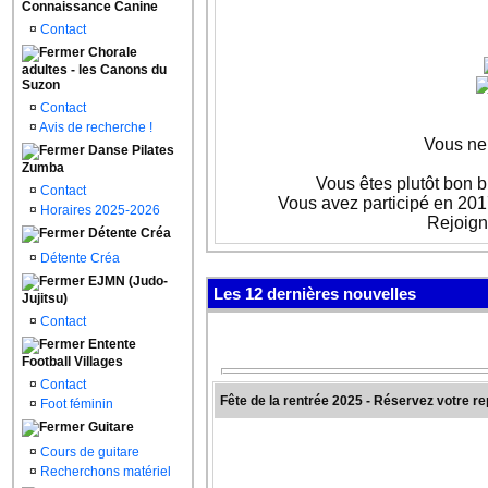
Connaissance Canine
¤
Contact
Chorale
adultes - les Canons du
Suzon
¤
Contact
¤
Avis de recherche !
Vous ne 
Danse Pilates
Zumba
Vous êtes plutôt bon b
¤
Contact
Vous avez participé en 201
¤
Horaires 2025-2026
Rejoign
Détente Créa
¤
Détente Créa
EJMN (Judo-
Les 12 dernières nouvelles
Jujitsu)
¤
Contact
Entente
Football Villages
¤
Contact
Fête de la rentrée 2025 - Réservez votre r
¤
Foot féminin
Guitare
¤
Cours de guitare
¤
Recherchons matériel