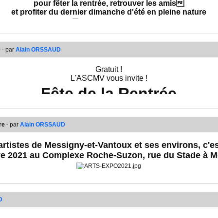
pour fêter la rentrée, retrouver les amis
et profiter du dernier dimanche d'été en pleine nature
Au programme :
Balade nature guidée par un technicien de l'ONF
Randonnée guidée
e
- par
Alain ORSSAUD
Jeu de piste - chasse au trésor
Pique-nique en commun
Gratuit !
Jeux, pétanque, mölki, etc.
L'ASCMV vous invite !
Plus d'infos très bientôt ici-même
Fête de la Rentrée
oule par équipe (famille, groupe d'amis, etc.) et l'inscription pr
re
- par
Alain ORSSAUD
organisation aux petits oignons !
es et enfants. Pas de limites d'âge ni de nombre. Mais attention
 artistes de Messigny-et-Vantoux et ses environs, c'e
amuserez moins ; trop nombreux, cela sera plus compliqué !
e 2021 au Complexe Roche-Suzon, rue du Stade à M
sous la responsabilité d'un ou de plusieurs adultes. Donc, minim
Pour s'inscrire, c'est ici :
Formulaire d'inscription
D