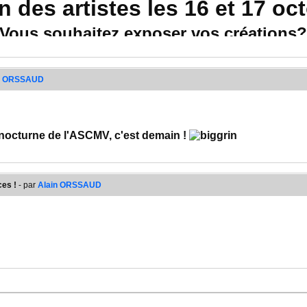
n des artistes les 16 et 17 oc
Vous souhaitez exposer vos créations?
Prenez vite contact (avant le 30 juillet)
t - 5 lot. les Gravillis à Messigny-et-vantoux - 03 8
n ORSSAUD
octurne de l'ASCMV, c'est demain !
 entre 16 et 22 heures sur la place de l'Eglise à Messigny-et-Vantoux pour un bea
es !
- par
Alain ORSSAUD
çants locaux ou proches
ur vous installer confortablement pour déguster
ristian Codfert
ts de vous accueillir.
ect des règles sanitaires toujours en vigueur :
einte du marché
 de sens de circulation
e
lique