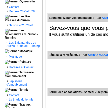
Gym-matin
¤
Contact
¤
Rentrée 2025-2026
Les Pas
Economisez sur vos cotisations !
- par
Ala
Pressés du Suzon
¤
Saison 2025 2026
Savez-vous que vous p
Les
Il vous suffit d'utiliser un de ces 
Salamandres du Suzon -
Running
Chèques vacances.
Ils sont
¤
Les Salamandres du
grâce à l'agrément de l'ASC
Suzon - Club de Running
Chèques vacances connect
Mosaïque
pour percevoir des chèques 
Fête de la rentrée 2024
- par
Alain ORSSA
¤
Mosaïque
Coupons Sport.
Ils ressemb
Peinture
peuvent être remis par certain
¤
Horaires et Contact
l'ASCMV en Coupons Sport.
Pass Sport.
Il s'agit d'une a
Tapisserie
jeunes éligibles entre fin ao
d'ameublement
Sport, les clubs sportifs de l
¤
Tapisserie
La fête de la rentrée, ouverte à t
d'ameublement
ici.
vous proposerons un jeu de pis
Tennis
découvertes, un apéritif champêtr
Forum des associations - samedi 7 septe
¤
Contact
¤
La tirade du tennis
Travaux