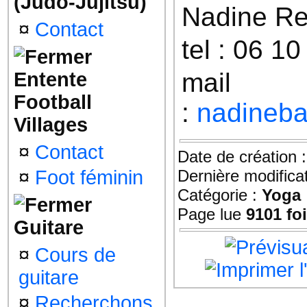
(Judo-Jujitsu)
Nadine Re
¤
Contact
tel : 06 1
mail
Entente
Football
:
nadineba
Villages
¤
Contact
Date de création 
¤
Foot féminin
Dernière modifica
Catégorie :
Yoga
Page lue
9101 fo
Guitare
¤
Cours de
guitare
¤
Recherchons