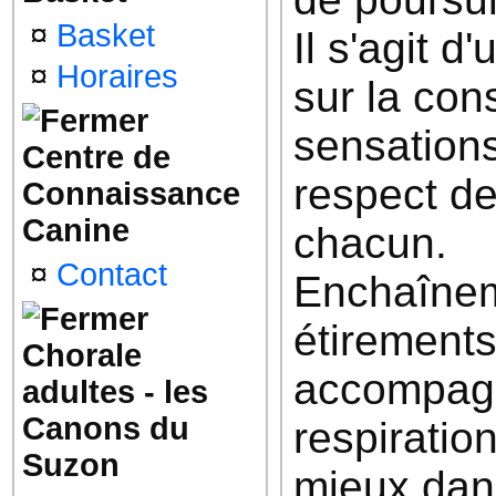
¤
Basket
Il s'agit 
¤
Horaires
sur la con
sensations
Centre de
respect de
Connaissance
Canine
chacun.
¤
Contact
Enchaînem
étirements
Chorale
accompagn
adultes - les
Canons du
respiratio
Suzon
mieux dans