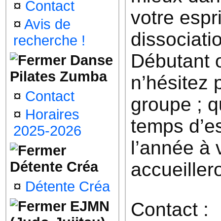
¤
Contact
votre espr
¤
Avis de
dissociati
recherche !
Débutant o
Danse
Pilates Zumba
n’hésitez 
¤
Contact
groupe ; q
¤
Horaires
temps d’es
2025-2026
l’année à 
Détente Créa
accueiller
¤
Détente Créa
EJMN
Contact :