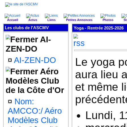
Accueil
Actus
Liens
Petites Annonces
Photos
St
Les clubs de l'ASCMV
Yoga -
Rentrée 2025-2026
AI-
ZEN-DO
¤
AI-ZEN-DO
Le yoga p
Aéro
aura lieu
Modèles Club
et même li
de la Côte d'Or
précédent
¤
Nom:
AMCCO:/ Aéro
Lundi, 
Modèles Club