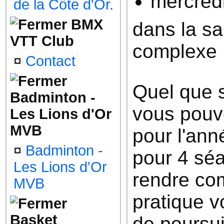
mercred
de la Côte d'Or.
BMX
dans la sa
VTT Club
complexe 
¤
Contact
Quel que s
Badminton -
vous pouve
Les Lions d'Or
MVB
pour l'an
¤
Badminton -
pour 4 sé
Les Lions d'Or
rendre com
MVB
pratique v
Basket
de poursui