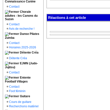
Connaissance Canine
¤
Contact
Chorale
adultes - les Canons du
Réactions à cet article
Suzon
¤
Contact
¤
Avis de recherche !
Danse Pilates
Zumba
¤
Contact
¤
Horaires 2025-2026
Détente Créa
¤
Détente Créa
EJMN (Judo-
Jujitsu)
¤
Contact
Entente
Football Villages
¤
Contact
¤
Foot féminin
Guitare
¤
Cours de guitare
¤
Recherchons matériel