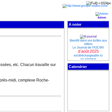
Admin
A noter
Bientôt dans vos boîtes aux
lettres
Le Journal de l'ASCMV
d'août 2025
est téléchargeable ici
ou rubrique
Téléchargements
issées, etc. Chacun travaille sur
Calendrier
Pour ne pas perdre le
contact
e après-midi, complexe Roche-
Rejoignez-nous sur notre
page Facebook
cliquez sur "J'aime"