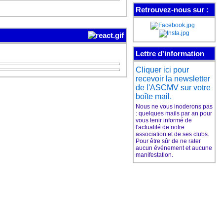
Retrouvez-nous sur :
Les cours de guitare de
l'ASCMV
ont leur page Facebook
Lettre d'information
Cliquer ici pour
Aimez pour suivre
recevoir la newsletter
l'actu de nos cours
et plein d'infos sur la
de l'ASCMV sur votre
guitare
boîte mail.
Nous ne vous inoderons pas
: quelques mails par an pour
vous tenir informé de
l'actualité de notre
association et de ses clubs.
Le club de danse de
Pour être sûr de ne rater
l'ASCMV
aucun événement et aucune
a sa page Facebook
manifestation.
Aimez pour suivre
l'actu du club
et plein d'infos sur la danse