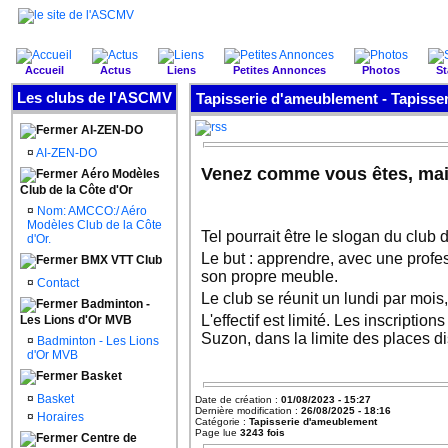
Accueil
Actus
Liens
Petites Annonces
Photos
St
Les clubs de l'ASCMV
Tapisserie d'ameublement - Tapisse
AI-ZEN-DO
¤
AI-ZEN-DO
Venez comme vous êtes, mais 
Aéro Modèles
Club de la Côte d'Or
¤
Nom: AMCCO:/ Aéro
Modèles Club de la Côte
Tel pourrait être le slogan du clu
d'Or.
Le but : apprendre, avec une profess
BMX VTT Club
son propre meuble.
¤
Contact
Le club se réunit un lundi par mois,
Badminton -
L'effectif est limité. Les inscript
Les Lions d'Or MVB
Suzon, dans la limite des places d
¤
Badminton - Les Lions
d'Or MVB
Basket
¤
Basket
Date de création :
01/08/2023 - 15:27
Dernière modification :
26/08/2025 - 18:16
¤
Horaires
Catégorie :
Tapisserie d'ameublement
Page lue
3243 fois
Centre de