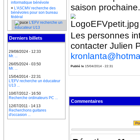
informatique bénévole
saison prochaine
¤
L'ASCMV recherche des
bénévoles pour son bureau
fédéral
L'EFV recherche un
éducateur U13
Les personnes int
Derniers billets
contacter Julien
29/08/2024 - 12:33
kronlanta@hotmail
Mr. ...
26/05/2024 - 03:50
Publié le
15/04/2014 - 22:31
Mr. ...
15/04/2014 - 22:31
L'EFV recherche un éducateur
U13 ...
10/07/2012 - 16:50
Recherche ordinateurs PC ...
Commentaires
12/07/2011 - 14:13
Recherchons guitares
d'occasion ...
Po