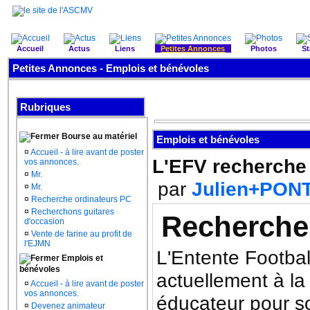
Accueil
Actus
Liens
Petites Annonces
Photos
St
Petites Annonces - Emplois et bénévoles
Rubriques
Bourse au matériel
Emplois et bénévoles
¤
Accueil - à lire avant de poster
L'EFV recherche
vos annonces.
¤
Mr.
par
Julien+PON
¤
Mr.
¤
Recherche ordinateurs PC
¤
Recherchons guitares
Recherche
d'occasion
¤
Vente de farine au profit de
l'EJMN
L'Entente Football
Emplois et
bénévoles
actuellement à la
¤
Accueil - à lire avant de poster
vos annonces.
éducateur pour s
¤
Devenez animateur