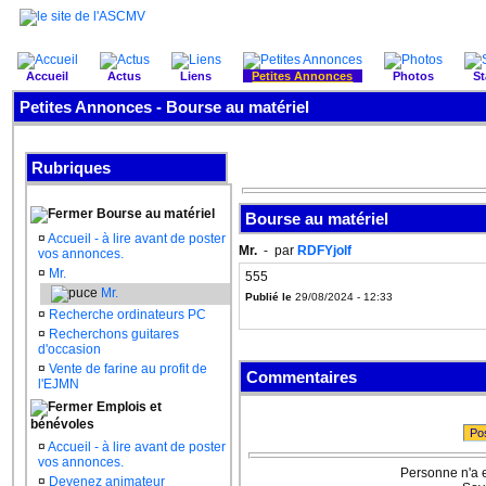
Accueil
Actus
Liens
Petites Annonces
Photos
St
Petites Annonces - Bourse au matériel
Rubriques
Bourse au matériel
Bourse au matériel
¤
Accueil - à lire avant de poster
Mr.
- par
RDFYjolf
vos annonces.
¤
Mr.
555
Mr.
Publié le
29/08/2024 - 12:33
¤
Recherche ordinateurs PC
¤
Recherchons guitares
d'occasion
¤
Vente de farine au profit de
Commentaires
l'EJMN
Emplois et
bénévoles
Po
¤
Accueil - à lire avant de poster
vos annonces.
Personne n'a 
¤
Devenez animateur