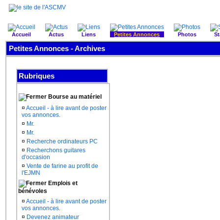
Accueil
Actus
Liens
Petites Annonces
Photos
St
Petites Annonces - Archives
Rubriques
Bourse au matériel
¤
Accueil - à lire avant de poster
vos annonces.
¤
Mr.
¤
Mr.
¤
Recherche ordinateurs PC
¤
Recherchons guitares
d'occasion
¤
Vente de farine au profit de
l'EJMN
Emplois et
bénévoles
¤
Accueil - à lire avant de poster
vos annonces.
¤
Devenez animateur