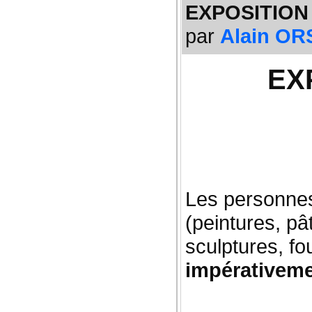
EXPOSITION 
par
Alain O
EX
Les personnes
(peintures, pâ
sculptures, fo
impérativeme