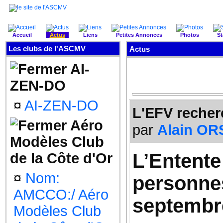
Accueil
Actus
Liens
Petites Annonces
Photos
St
Les clubs de l'ASCMV
Actus
AI-
ZEN-DO
¤
AI-ZEN-DO
L'EFV recher
Aéro
par
Alain O
Modèles Club
L’Entente
de la Côte d'Or
¤
Nom:
personnes
AMCCO:/ Aéro
septembr
Modèles Club