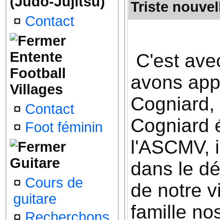
(Judo-Jujitsu)
Triste nouvel
¤
Contact
Entente
C'est ave
Football
avons app
Villages
Cogniard, 
¤
Contact
Cogniard é
¤
Foot féminin
l'ASCMV, i
Guitare
dans le dé
¤
Cours de
de notre v
guitare
famille no
¤
Recherchons