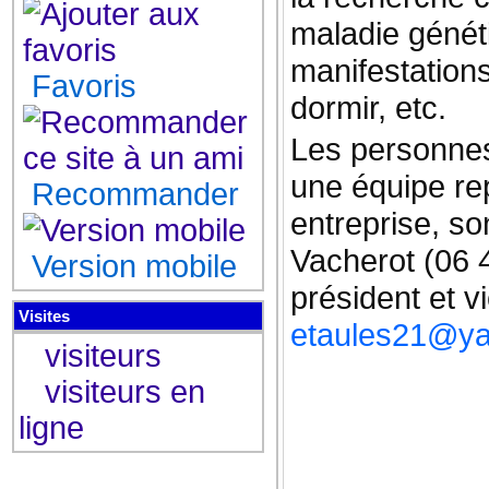
maladie génét
manifestations
Favoris
dormir, etc.
Les personnes 
une équipe rep
Recommander
entreprise, so
Vacherot (06 
Version mobile
président et v
Visites
etaules21@y
visiteurs
visiteurs en
ligne