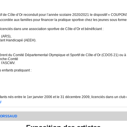
if de Côte-d’Or reconduit pour l’année scolaire 2020/2021 le dispositif « COUP
 accordée aux familles pour financer la pratique sportive chez les jeunes sous for
licenciés dans une association sportive de Côte-d’Or et bénéficiant :
e (ARS),
Enfant Handicapé (AEEH).
hérent du Comité Départemental Olympique et Sportif de Côte-d’Or (CDOS 21) ou à 
anche-Comté
de l'ASCMV.
 enfants pratiquant :
fants nés entre le 1er janvier 2006 et le 31 décembre 2009, licenciés dans un club 
/
n ORSSAUD