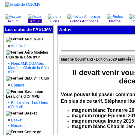
Accueil
Actus
Liens
Petites Annonces
Photos
St
Les clubs de l'ASCMV
Actus
AI-ZEN-DO
¤
AI-ZEN-DO
Aéro Modèles
Club de la Côte d'Or
Marché Gourmand - Edition 2020 annulée
-
¤
Nom: AMCCO:/ Aéro
Modèles Club de la Côte
Il devait venir v
d'Or.
BMX VTT Club
déce
¤
Contact
Badminton -
Vous pouvez lui passer commande
Les Lions d'Or MVB
En plus de ce tarif, Stéphane H
¤
Badminton - Les Lions
d'Or MVB
magnum blanc Tonnerre 20
Basket
magnum rouge Epineuil 201
¤
Basket
magnum rouge Irancy 2015 
¤
Horaires
magnum blanc Chablis 1er 
Centre de