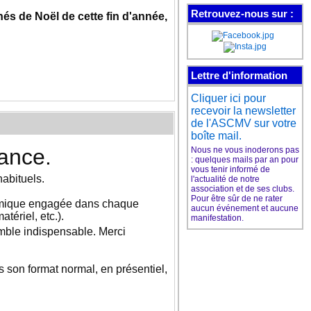
Les cours de guitare de
Retrouvez-nous sur :
s de Noël de cette fin d'année,
l'ASCMV
ont leur page Facebook
Aimez pour suivre
Lettre d'information
l'actu de nos cours
et plein d'infos sur la
Cliquer ici pour
guitare
recevoir la newsletter
de l'ASCMV sur votre
boîte mail.
tance.
Nous ne vous inoderons pas
: quelques mails par an pour
Le club de danse de
vous tenir informé de
l'ASCMV
habituels.
l'actualité de notre
a sa page Facebook
association et de ses clubs.
Pour être sûr de ne rater
ynamique engagée dans chaque
aucun événement et aucune
tériel, etc.).
manifestation.
Aimez pour suivre
emble indispensable. Merci
l'actu du club
et plein d'infos sur la danse
s son format normal, en présentiel,