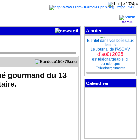
Admin
A noter
Bientôt dans vos boîtes aux
lettres
Le Journal de l'ASCMV
d'août 2025
est téléchargeable ici
ou rubrique
Téléchargements
rché gourmand du 13
Pour ne pas perdre le
aire.
Calendrier
contact
Rejoignez-nous sur notre
page Facebook
cliquez sur "J'aime"