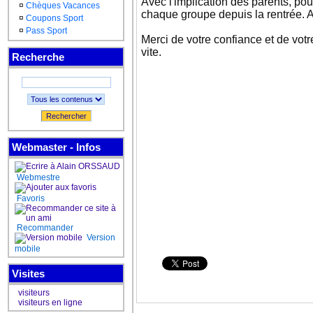
Avec l'implication des parents, po
¤
Chèques Vacances
chaque groupe depuis la rentrée. A
¤
Coupons Sport
¤
Pass Sport
Merci de votre confiance et de votr
vite.
Recherche
Rechercher
Webmaster - Infos
Webmestre
Favoris
Recommander
Version
mobile
Visites
visiteurs
visiteurs en ligne