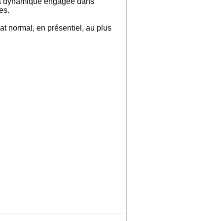
e la dynamique engagée dans
es.
at normal, en présentiel, au plus