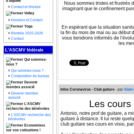
d'aiguille
Nous sommes tristes et frustrés 
¤
Contact et Horaire
imaginant que le confinement puis
Volley
¤
Horaires et Contact
Yoga
En espérant que la situation sanit
la fin du mois de mai ou au début 
¤
Rentrée 2025-2026
vous tiendrons informés de l'évolu
¤
Contact
les mes
L'ASCMV fédérale
Qui sommes-
nous ?
¤
Qui sommes-nous ?
¤
Composition du bureau
Devenir
membre associé
Infos Coronavirus - Club guitare
- par
Alai
¤
Devenir membre
associé
Les cours 
L'ASCMV
recherche des bénévoles
Antonio, notre prof de guitare, a m
¤
L'ASCMV recherche des
guitare à distance. Il lui reste que
bénévoles
club guitare ses cours en visio, pa
Economisez
sur vos cotisations !