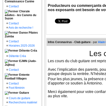
Connaissance Canine
Producteurs ou commerçants de p
¤
Contact
nos exposants ont besoin de vo
Chorale
adultes - les Canons du
Suzon
¤
Contact
¤
Avis de recherche !
Danse Pilates
Zumba
¤
Contact
Infos Coronavirus - Club guitare
- par
Alai
¤
Horaires 2025-2026
Détente Créa
Les c
¤
Détente Créa
Les cours du club guitare ont repr
EJMN (Judo-
Jujitsu)
Avec l'implication des parents, po
¤
Contact
groupe depuis la rentrée. N'hésitez 
Entente
Football Villages
Pour les plus jeunes, la présence 
d'apporter ce soutien à Antonino.
¤
Contact
¤
Foot féminin
Merci également pour votre confianc
Guitare
au plus vite.
¤
Cours de guitare
¤
Recherchons matériel