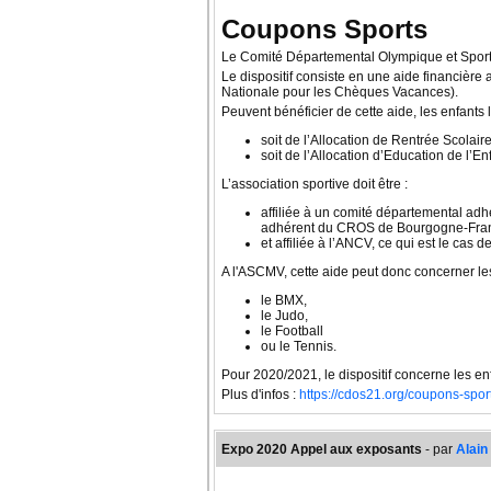
Coupons Sports
Le Comité Départemental Olympique et Sport
Le dispositif consiste en une aide financière
Nationale pour les Chèques Vacances).
Peuvent bénéficier de cette aide, les enfants 
soit de l’Allocation de Rentrée Scolair
soit de l’Allocation d’Education de l’
L’association sportive doit être :
affiliée à un comité départemental ad
adhérent du CROS de Bourgogne-Fr
et affiliée à l’ANCV, ce qui est le cas 
A l'ASCMV, cette aide peut donc concerner les
le BMX,
le Judo,
le Football
ou le Tennis.
Pour 2020/2021, le dispositif concerne les en
Plus d'infos :
https://cdos21.org/coupons-sport
Expo 2020 Appel aux exposants
- par
Alai