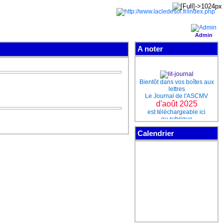
Admin
A noter
Bientôt dans vos boîtes aux
lettres
Le Journal de l'ASCMV
d'août 2025
est téléchargeable ici
ou rubrique
Téléchargements
Calendrier
Pour ne pas perdre le
contact
Rejoignez-nous sur notre
page Facebook
cliquez sur "J'aime"