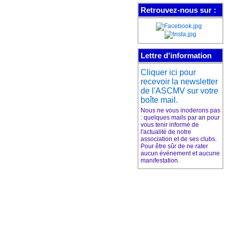
Retrouvez-nous sur :
Les cours de guitare de
l'ASCMV
ont leur page Facebook
Lettre d'information
Cliquer ici pour
Aimez pour suivre
recevoir la newsletter
l'actu de nos cours
et plein d'infos sur la
de l'ASCMV sur votre
guitare
boîte mail.
Nous ne vous inoderons pas
: quelques mails par an pour
vous tenir informé de
l'actualité de notre
association et de ses clubs.
Le club de danse de
Pour être sûr de ne rater
l'ASCMV
aucun événement et aucune
a sa page Facebook
manifestation.
Aimez pour suivre
l'actu du club
et plein d'infos sur la danse