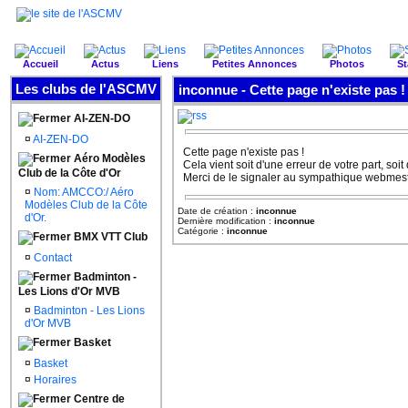
Accueil
Actus
Liens
Petites Annonces
Photos
St
Les clubs de l'ASCMV
inconnue - Cette page n'existe pas !
AI-ZEN-DO
¤
AI-ZEN-DO
Cette page n'existe pas !
Aéro Modèles
Cela vient soit d'une erreur de votre part, soit
Club de la Côte d'Or
Merci de le signaler au sympathique webmestr
¤
Nom: AMCCO:/ Aéro
Modèles Club de la Côte
Date de création :
inconnue
d'Or.
Dernière modification :
inconnue
Catégorie :
inconnue
BMX VTT Club
¤
Contact
Badminton -
Les Lions d'Or MVB
¤
Badminton - Les Lions
d'Or MVB
Basket
¤
Basket
¤
Horaires
Centre de