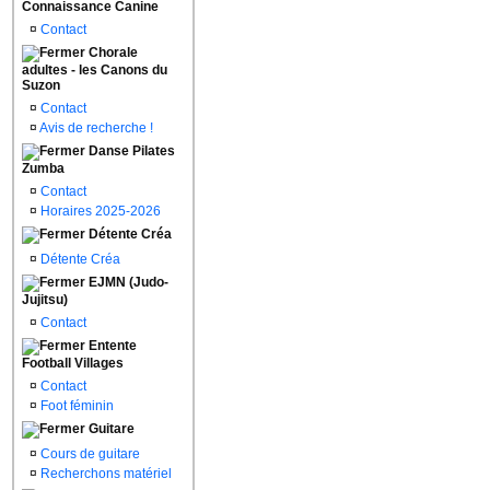
Connaissance Canine
¤
Contact
Chorale
adultes - les Canons du
Suzon
¤
Contact
¤
Avis de recherche !
Danse Pilates
Zumba
¤
Contact
¤
Horaires 2025-2026
Détente Créa
¤
Détente Créa
EJMN (Judo-
Jujitsu)
¤
Contact
Entente
Football Villages
¤
Contact
¤
Foot féminin
Guitare
¤
Cours de guitare
¤
Recherchons matériel