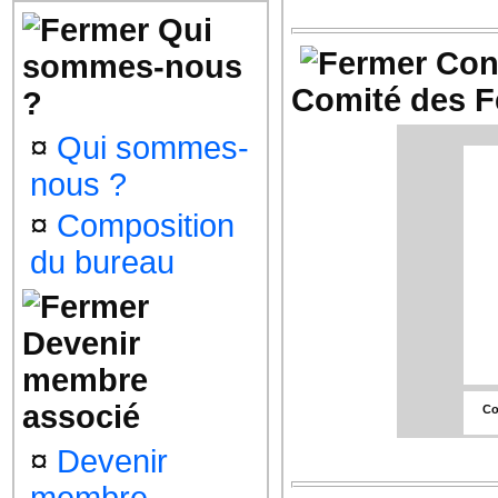
Qui
Con
sommes-nous
Comité des F
?
Le 
S
¤
Qui sommes-
4
nous ?
gro
4
¤
Composition
du bureau
Le
Devenir
membre
associé
Co
Le 
¤
Devenir
S
4