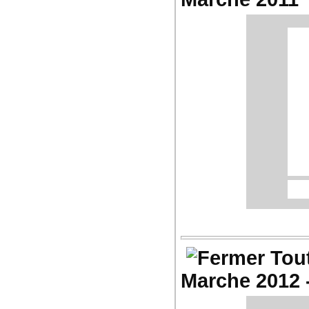
Les
gro
Su
4
Tou
Marche 2012 