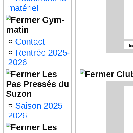
Les 
matériel
Gym-
Le 
matin
S
Un
4
qui
¤
Contact
In
¤
Rentrée 2025-
2026
Les
Les
Club
Pas Pressés du
Les 
Suzon
¤
Saison 2025
2026
Le 
S
4
Les
In