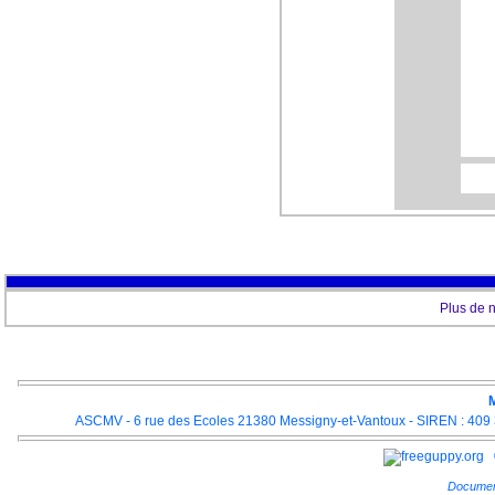
Rav
Org
gro
4
Plus de 
Rav
M
ASCMV - 6 rue des Ecoles 21380 Messigny-et-Vantoux - SIREN : 409 3
Documen
T