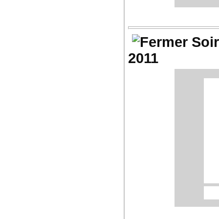
4
Les
gro
4
Soi
2011
Su
Co
Dém
Con
Ph
Les
gro
4
Su
Co
Dém