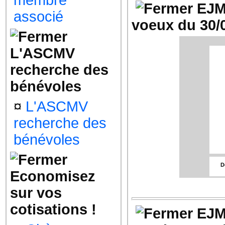
membre
EJM
gro
associé
4
voeux du 30/
Le
L'ASCMV
recherche des
bénévoles
¤
L'ASCMV
Co
recherche des
Le 
bénévoles
S
4
gro
Dé
4
Economisez
sur vos
Le
cotisations !
EJM