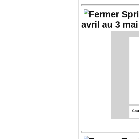
Con
Spr
avril au 3 ma
L
Les
gro
4
Su
Con
Coup