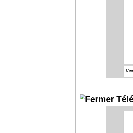
Su
gro
4
L'ar
Tél
Su
gro
Ste
4