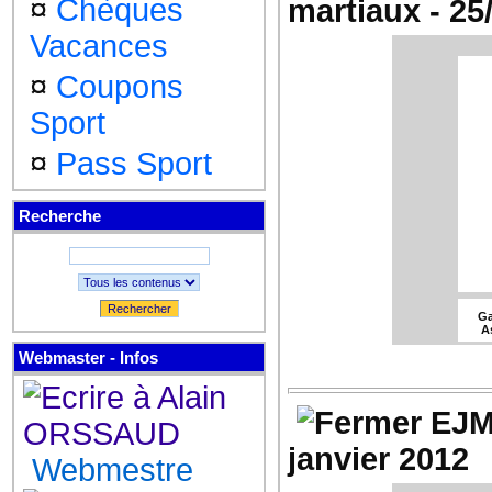
¤
Chèques
martiaux - 25
Vacances
Co
¤
Coupons
Sport
Le 
S
4
¤
Pass Sport
Dé
gro
4
Recherche
Le
Rechercher
Ga
A
Webmaster - Infos
Co
EJM
janvier 2012
Le 
Webmestre
S
4