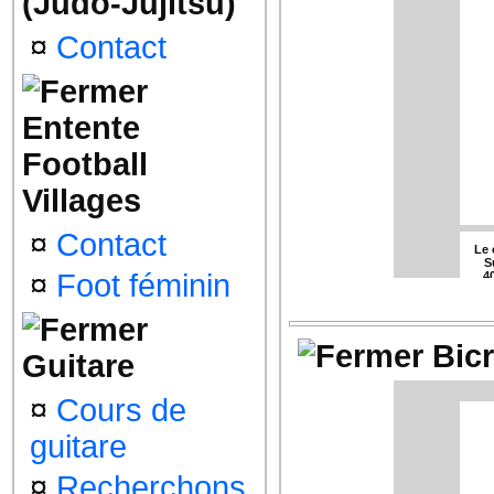
(Judo-Jujitsu)
¤
Contact
Les
Entente
Football
Les 
Villages
¤
Contact
Le 
S
Por
¤
Foot féminin
4
pa
Bic
Guitare
¤
Cours de
Les
guitare
¤
Recherchons