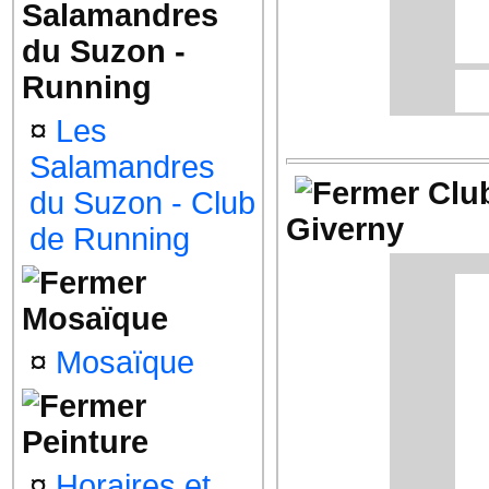
Salamandres
du Suzon -
Les
Running
¤
Les
Salamandres
Clu
du Suzon - Club
Giverny
de Running
Le 
S
4
In
Mosaïque
¤
Mosaïque
Peinture
¤
Horaires et