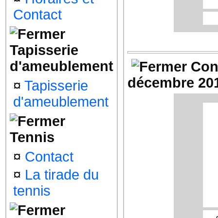
Contact
Le 
In
Tapisserie
S
4
d'ameublement
Con
décembre 20
¤
Tapisserie
d'ameublement
Tennis
¤
Contact
¤
La tirade du
tennis
Le 
S
4