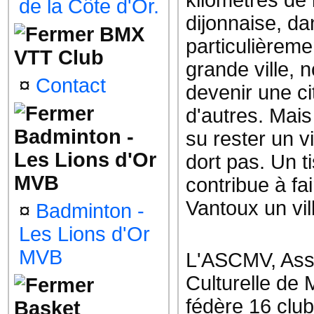
kilomètres de 
de la Côte d'Or.
dijonnaise, d
BMX
particulièremen
VTT Club
grande ville,
¤
Contact
devenir une ci
d'autres. Mai
Badminton -
su rester un vi
Les Lions d'Or
dort pas. Un t
MVB
contribue à fa
Vantoux un vill
¤
Badminton -
Les Lions d'Or
MVB
L'ASCMV, Asso
Culturelle de 
fédère 16 clu
Basket