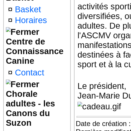
activités sport
¤
Basket
diversifiées, 
¤
Horaires
adultes. De pl
l'ASCMV orga
Centre de
manifestations
Connaissance
destinées à fac
Canine
sport et à la c
¤
Contact
Le président,
Chorale
Jean-Marie D
adultes - les
Canons du
Suzon
Date de création 