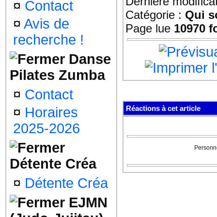
Dernière modifica
¤
Contact
Catégorie :
Qui 
¤
Avis de
Page lue
10970 f
recherche !
Danse
Pilates Zumba
¤
Contact
Réactions à cet article
¤
Horaires
2025-2026
Personne
Détente Créa
¤
Détente Créa
EJMN