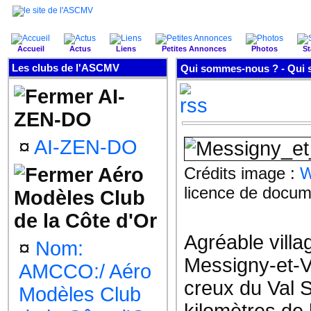
Accueil
Actus
Liens
Petites Annonces
Photos
St
Les clubs de l'ASCMV
Qui sommes-nous ? -
Qui 
AI-
ZEN-DO
¤
AI-ZEN-DO
Aéro
Crédits image :
W
licence de docum
Modèles Club
de la Côte d'Or
Agréable villa
¤
Nom:
Messigny-et-V
AMCCO:/ Aéro
creux du Val 
Modèles Club