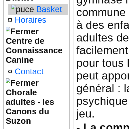
Basket
commune la
¤
Horaires
à des enfa
adultes de
Centre de
facilement.
Connaissance
Canine
pour tous 
¤
Contact
peut apport
général : 
Chorale
psychique,
adultes - les
Canons du
jeu.
Suzon
-
La comp