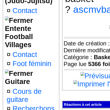
(Judo-Jujitsu)
?
ascmvba
¤
Contact
Entente
Football
Date de création 
Villages
Dernière modifica
¤
Contact
Catégorie :
Baske
¤
Foot féminin
Page lue
5366 fo
Guitare
¤
Cours de
guitare
Réactions à cet article
¤
Recherchons