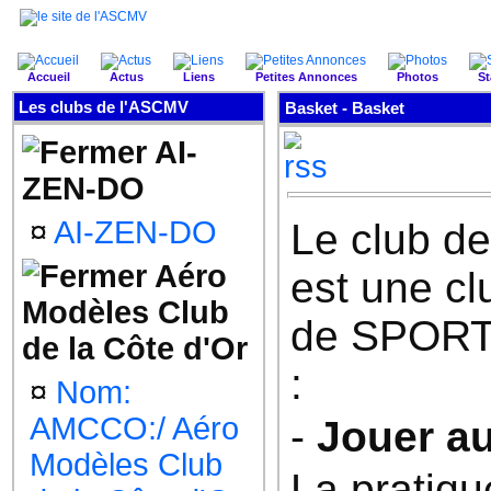
Accueil
Actus
Liens
Petites Annonces
Photos
St
Les clubs de l'ASCMV
Basket - Basket
AI-
ZEN-DO
¤
AI-ZEN-DO
Le club de
Aéro
est une cl
Modèles Club
de SPORT 
de la Côte d'Or
:
¤
Nom:
AMCCO:/ Aéro
-
Jouer a
Modèles Club
La pratiqu