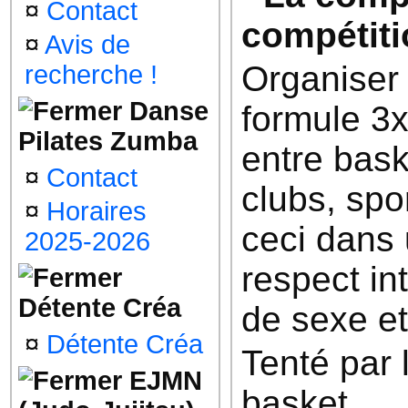
¤
Contact
compétit
¤
Avis de
Organiser
recherche !
Danse
formule 3x
Pilates Zumba
entre bask
¤
Contact
clubs, spo
¤
Horaires
ceci dans 
2025-2026
respect in
Détente Créa
de sexe et 
¤
Détente Créa
Tenté par 
EJMN
basket