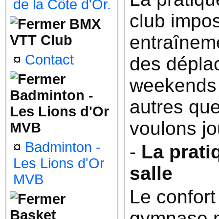
de la Côte d'Or.
club impo
BMX
entraîneme
VTT Club
¤
Contact
des dépla
weekends 
Badminton -
autres que
Les Lions d'Or
voulons jo
MVB
¤
Badminton -
-
La prati
Les Lions d'Or
salle
MVB
Le confort
Basket
gymnase n