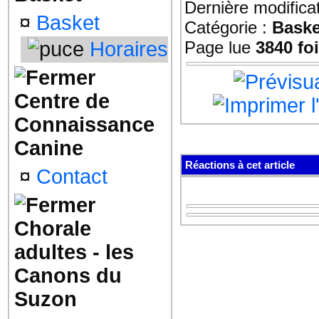
Dernière modifica
¤
Basket
Catégorie :
Baske
Horaires
Page lue
3840 fo
Centre de
Connaissance
Canine
Réactions à cet article
¤
Contact
Chorale
adultes - les
Canons du
Suzon