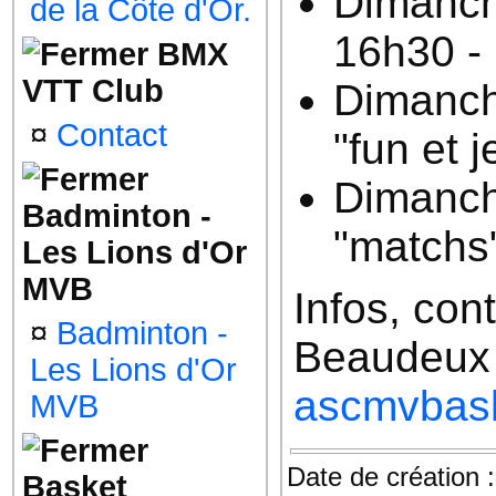
Dimanch
de la Côte d'Or.
16h30 -
BMX
VTT Club
Dimanch
¤
Contact
"fun et 
Dimanch
Badminton -
"matchs
Les Lions d'Or
MVB
Infos, con
¤
Badminton -
Beaudeux 
Les Lions d'Or
ascmvbas
MVB
Date de création 
Basket