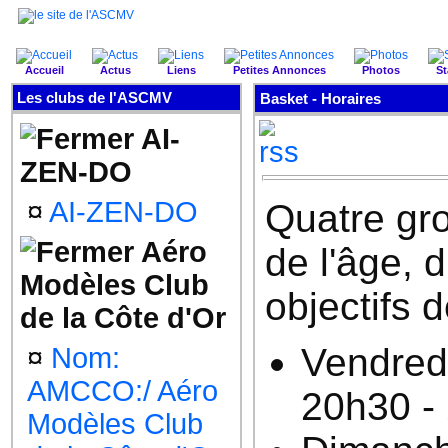
Accueil
Actus
Liens
Petites Annonces
Photos
St
Les clubs de l'ASCMV
Basket - Horaires
AI-
ZEN-DO
¤
AI-ZEN-DO
Quatre gr
Aéro
de l'âge, 
Modèles Club
objectifs 
de la Côte d'Or
Vendredi
¤
Nom:
AMCCO:/ Aéro
20h30 -
Modèles Club