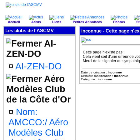
Accueil
Actus
Liens
Petites Annonces
Photos
St
Les clubs de l'ASCMV
inconnue - Cette page n'exi
AI-
ZEN-DO
Cette page n'existe pas !
Cela vient soit d'une erreur de vot
Merci de le signaler au sympathi
¤
AI-ZEN-DO
Date de création :
inconnue
Aéro
Dernière modification :
inconnue
Catégorie :
inconnue
Modèles Club
de la Côte d'Or
¤
Nom:
AMCCO:/ Aéro
Modèles Club