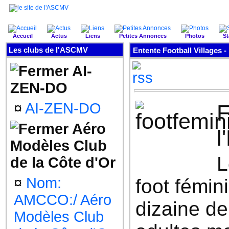
Accueil
Actus
Liens
Petites Annonces
Photos
St
Les clubs de l'ASCMV
Entente Football Villages -
AI-
ZEN-DO
¤
AI-ZEN-DO
F
Aéro
l
Modèles Club
L
de la Côte d'Or
¤
Nom:
foot fémin
AMCCO:/ Aéro
dizaine de
Modèles Club