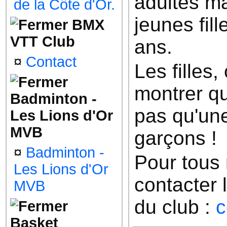
adultes ma
de la Côte d'Or.
jeunes fill
BMX
VTT Club
ans.
¤
Contact
Les filles
montrer qu
Badminton -
pas qu'une
Les Lions d'Or
MVB
garçons !
¤
Badminton -
Pour tous
Les Lions d'Or
contacter 
MVB
du club :
c
Basket