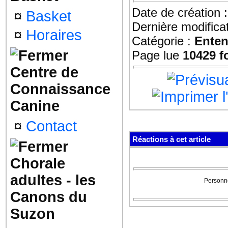
Date de création 
¤
Basket
Dernière modifica
¤
Horaires
Catégorie :
Enten
Page lue
10429 f
Centre de
Connaissance
Canine
¤
Contact
Réactions à cet article
Chorale
adultes - les
Personne
Canons du
Suzon