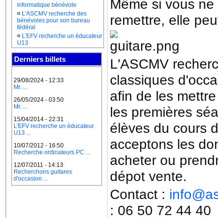
Même si vous ne 
informatique bénévole
¤
L'ASCMV recherche des
remettre, elle peut
bénévoles pour son bureau
fédéral
¤
L'EFV recherche un éducateur
U13
Derniers billets
L'ASCMV recherc
classiques d'occa
29/08/2024 - 12:33
Mr. ...
afin de les mettre
26/05/2024 - 03:50
Mr. ...
les premières sé
15/04/2014 - 22:31
élèves du cours d
L'EFV recherche un éducateur
U13 ...
acceptons les do
10/07/2012 - 16:50
Recherche ordinateurs PC ...
acheter ou prendr
12/07/2011 - 14:13
Recherchons guitares
dépot vente.
d'occasion ...
Contact :
info@as
: 06 50 72 44 40