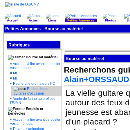
Accueil
Actus
Liens
Petites Annonces
Photos
St
Petites Annonces - Bourse au matériel
Rubriques
Bourse au matériel
Bourse au matériel
¤
Accueil - à lire avant de poster
Recherchons gui
vos annonces.
¤
Mr.
Alain+ORSSAUD
¤
Mr.
¤
Recherche ordinateurs PC
Recherchons
La vielle guitare
guitares d'occasion
¤
Vente de farine au profit de
autour des feux 
l'EJMN
Emplois et
jeunesse est aba
bénévoles
d'un placard ?
¤
Accueil - à lire avant de poster
vos annonces.
¤
Devenez animateur