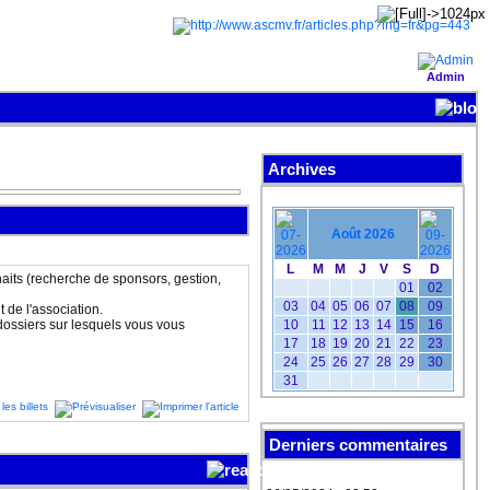
Admin
Archives
Août 2026
L
M
M
J
V
S
D
aits (recherche de sponsors, gestion,
01
02
03
04
05
06
07
08
09
 de l'association.
ossiers sur lesquels vous vous
10
11
12
13
14
15
16
17
18
19
20
21
22
23
24
25
26
27
28
29
30
31
Derniers commentaires