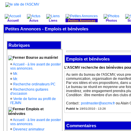
Accueil
Actus
Liens
Petites Annonces
Photos
St
Petites Annonces - Emplois et bénévoles
Rubriques
Bourse au matériel
Emplois et bénévoles
¤
Accueil - à lire avant de poster
L'ASCMV recherche des bénévoles pour
vos annonces.
¤
Mr.
Au sein du bureau de l'ASCMV, vous pren
communication, organisation de manifesta
¤
Mr.
Par vos idées et vos propositions, dans 
¤
Recherche ordinateurs PC
Le bureau se réunit en moyenne une fois
¤
Recherchons guitares
investirez, votre engagement prendra pl
d'occasion
Condition : être membre d'un des clubs d
¤
Vente de farine au profit de
l'EJMN
Contact :
postmaster@ascmv.fr
ou Alain 
Emplois et
Publié le
19/01/2010 - 13:26
bénévoles
¤
Accueil - à lire avant de poster
vos annonces.
Commentaires
¤
Devenez animateur