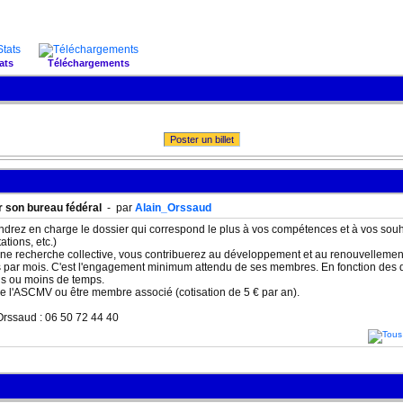
ats
Téléchargements
Poster un billet
 son bureau fédéral
- par
Alain_Orssaud
drez en charge le dossier qui correspond le plus à vos compétences et à vos souh
tions, etc.)
une recherche collective, vous contribuerez au développement et au renouvellement
 par mois. C'est l'engagement minimum attendu de ses membres. En fonction des d
us ou moins de temps.
e l'ASCMV ou être membre associé (cotisation de 5 € par an).
Orssaud : 06 50 72 44 40